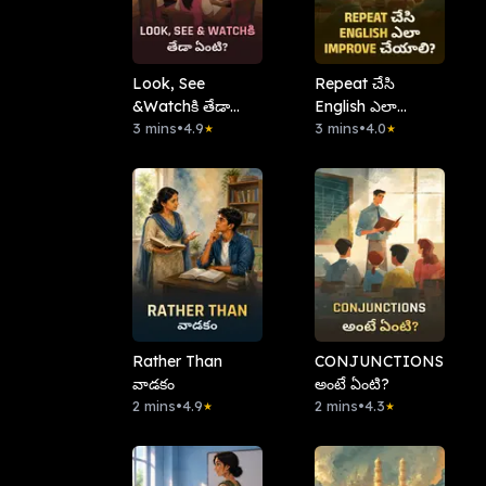
Look, See
Repeat చేసి
&Watchకి తేడా
English ఎలా
ఏంటి?
3 mins
•
4.9
Improve చేయాలి?
3 mins
•
4.0
★
★
Rather Than
CONJUNCTIONS
వాడకం
అంటే ఏంటి?
2 mins
•
4.9
2 mins
•
4.3
★
★