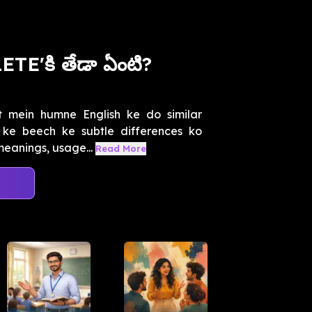
E'కి తేడా ఏంటి?
t mein humne English ke do similar
 ke beech ke subtle differences ko
eanings, usage...
Read More