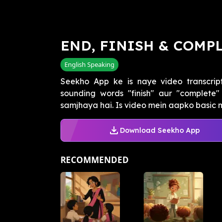
END, FINISH & COMPLET
English Speaking
Seekho App ke is naye video transcrip
sounding words "finish" aur "complete"
samjhaya hai. Is video mein aapko basic m
Download Seekho App
RECOMMENDED