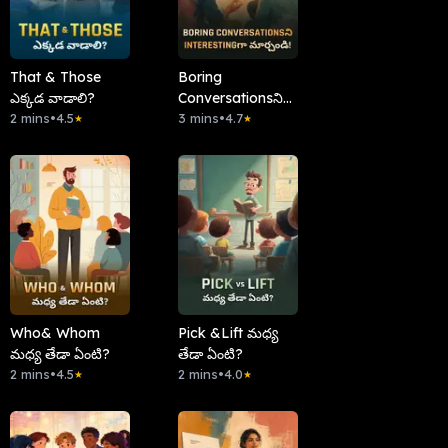
That & Those
Boring
ఎక్కడ వాడాలి?
Conversationsని
2 mins
•
4.5
Interestingగా
3 mins
•
4.7
★
★
మార్చండి!
Who& Whom
Pick &Lift మధ్య
మధ్య తేడా ఏంటి?
తేడా ఏంటి?
2 mins
•
4.5
2 mins
•
4.0
★
★