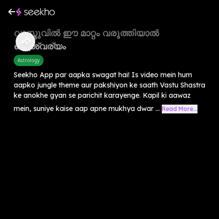
വാസ്തുവിൽ ഈ മാറ്റം വരുത്തിയാൽ
ഐശ്വര്യം
Astrology
Seekho App par aapka swagat hai! Is video mein hum
aapko jungle theme aur pakshiyon ke saath Vastu Shastra
ke anokhe gyan se parichit karayenge. Kapil ki aawaz
mein, suniye kaise aap apne mukhya dwar ...
Read More...