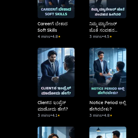
Careerಗೆ ಬೇಕಾದ
ನಿಮ್ಮ ಮ್ಯಾನೇಜರ್
Soft Skills
ಜೊತೆ ಸಂವಹನ
4 mins
•
4.8
ಹೀಗಿರಲಿ
3 mins
•
4.5
★
★
Clientನ ಇಂಪ್ರೆಸ್
Notice Period ಅಲ್ಲಿ
ಮಾಡೋದು ಹೇಗೆ?
ಹೇಗಿರಬೇಕು?
3 mins
•
4.1
3 mins
•
4.8
★
★