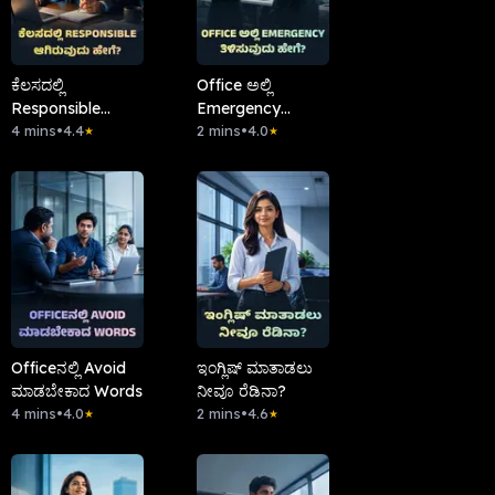
ಕೆಲಸದಲ್ಲಿ
Office ಅಲ್ಲಿ
Responsible
Emergency
ಆಗಿರುವುದು ಹೇಗೆ?
4 mins
•
4.4
ತಿಳಿಸುವುದು ಹೇಗೆ?
2 mins
•
4.0
★
★
Officeನಲ್ಲಿ Avoid
ಇಂಗ್ಲಿಷ್ ಮಾತಾಡಲು
ಮಾಡಬೇಕಾದ Words
ನೀವೂ ರೆಡಿನಾ?
4 mins
•
4.0
2 mins
•
4.6
★
★