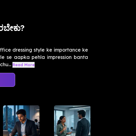
ರಬೇಕು?
ffice dressing style ke importance ke
le se aapka pehla impression banta
chu...
Read More