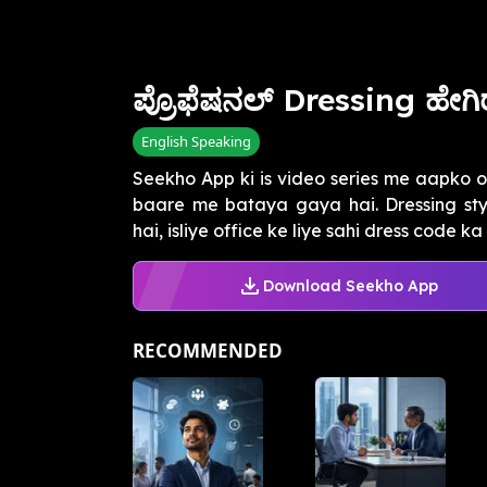
ಪ್ರೊಫೆಷನಲ್ Dressing ಹೇಗಿ
English Speaking
Seekho App ki is video series me aapko o
baare me bataya gaya hai. Dressing sty
hai, isliye office ke liye sahi dress code ka 
Download Seekho App
RECOMMENDED