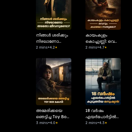
നിങ്ങൾ ശരിക്കും
കായംകുളം
നിഴലാണോ
കൊച്ചുണ്ണി: വെറും
അതോ
2 mins
•
4.2
കഥയോ
2 mins
•
4.7
★
★
ജീവനുണ്ടോ?
സത്യമോ?
അമേരിക്കയെ
18 വർഷം
ഞെട്ടിച്ച Toy Box
എയർപോർട്ടിൽ
കേസ്!
3 mins
•
4.0
കുടുങ്ങിയ
2 mins
•
4.3
★
★
മനുഷ്യൻ!