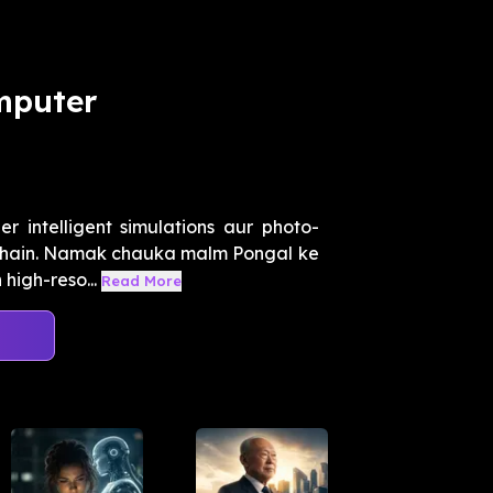
mputer
r intelligent simulations aur photo-
e hain. Namak chauka malm Pongal ke
high-reso...
Read More