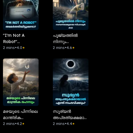
"I'm Not A
പൂജ്യത്തിൽ
Robot"
നിന്നും
അമർത്തിയിട്ടുണ്ടോ?
2 mins
•
4.0
സമ്പന്നരാജ്യമായ
2 mins
•
4.6
★
★
സിംഗപ്പൂർ കഥ
മഴയുടെ പിന്നിലെ
സൂര്യൻ
മാന്ത്രിക
അപ്രത്യക്ഷമായാൽ
രഹസ്യം?
2 mins
•
4.2
എന്ത്
2 mins
•
4.4
★
★
സംഭവിക്കും?