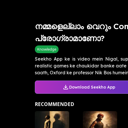
നമ്മളെല്ലാം വെറും Co
പ്രോഗ്രാമാണോ?
Knowledge
Seekho App ke is video mein Nigal, supe
realistic games ke chaukidar banke aat
saath, Oxford ke professor Nik Bos humein 
Download Seekho App
RECOMMENDED