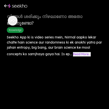
നിങ്ങൾ ശരിക്കും നിഴലാണോ അതോ
ജീവനുണ്ടോ?
Knowledge
Seekho App ki is video series mein, Nirmal aapko lekar
chalte hain science aur randomness ki ek anokhi yatra par
jahan entropy, big bang, aur brain science ke mool
concepts ko samjhaya gaya hai. Is ep...
Read More...