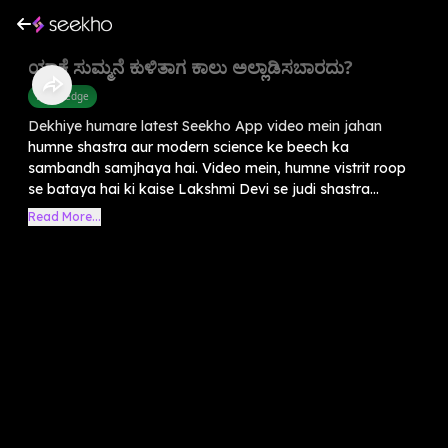
ಯಾಕೆ ಸುಮ್ಮನೆ ಕುಳಿತಾಗ ಕಾಲು ಅಲ್ಲಾಡಿಸಬಾರದು?
Knowledge
Dekhiye humare latest Seekho App video mein jahan
humne shastra aur modern science ke beech ka
sambandh samjhaya hai. Video mein, humne vistrit roop
se bataya hai ki kaise Lakshmi Devi se judi shastra...
Read More...