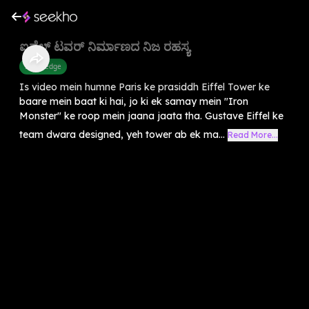
ಐಫೆಲ್ ಟವರ್ ನಿರ್ಮಾಣದ ನಿಜ ರಹಸ್ಯ
Knowledge
Is video mein humne Paris ke prasiddh Eiffel Tower ke
baare mein baat ki hai, jo ki ek samay mein "Iron
Monster" ke roop mein jaana jaata tha. Gustave Eiffel ke
team dwara designed, yeh tower ab ek ma...
Read More...