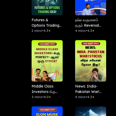
Futures &
நல்ல வருமானம்
Options Trading
தரும் Reversal
Idea!
2 mins
•
4.3
Strategy இதோ!
4 mins
•
4.3
★
★
Middle Class
News: India-
Investors-க்கு
Pakistan War!
Perfect-ஆன ஒரு
3 mins
•
4.0
Stocks விற்க
4 mins
•
4.3
★
★
Stock!
சரியான நேரமா
இது?