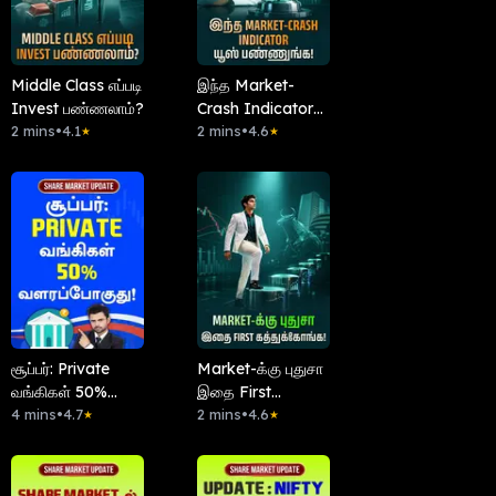
Middle Class எப்படி
இந்த Market-
Invest பண்ணலாம்?
Crash Indicator
2 mins
•
4.1
யூஸ் பண்ணுங்க!
2 mins
•
4.6
★
★
சூப்பர்: Private
Market-க்கு புதுசா
வங்கிகள் 50%
இதை First
வளரப்போகுது!
4 mins
•
4.7
கத்துக்கோங்க!
2 mins
•
4.6
★
★