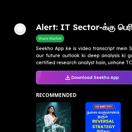
Alert: IT Sector-க்கு பெ
Share Market
Seekho App ke is video transcript mein I
aur future outlook ki deep analysis ki 
certified research analyst hain, unhone TCS,
Download Seekho App
RECOMMENDED