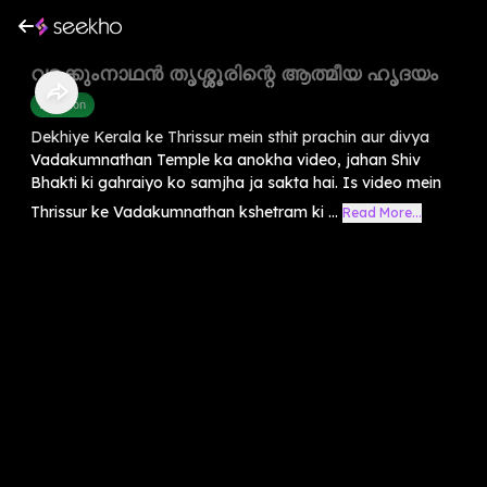
വടക്കുംനാഥൻ തൃശ്ശൂരിന്റെ ആത്മീയ ഹൃദയം
Devotion
Dekhiye Kerala ke Thrissur mein sthit prachin aur divya
Vadakumnathan Temple ka anokha video, jahan Shiv
Bhakti ki gahraiyo ko samjha ja sakta hai. Is video mein
Thrissur ke Vadakumnathan kshetram ki ...
Read More...