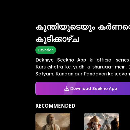
കുന്തിയുടെയും കർണന
കൂടിക്കാഴ്ച
Devotion
Dekhiye Seekho App ki official serie
Kurukshetra ke yudh ki shuruaat mein.
Satyam, Kundan aur Pandavon ke jeevan t
Download Seekho App
RECOMMENDED