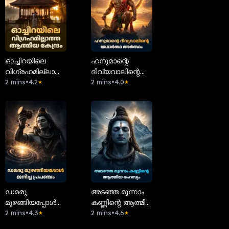
ഓച്ചിറയിലെ
ഹനുമാന്റെ
വിഗ്രഹമില്ലാത്ത
ദിവ്യവാലിന്റെ
ആത്മീയ കേന്ദ്രം
2 mins
•
4.2
യഥാർത്ഥ
2 mins
•
4.0
★
★
അർത്ഥം
ഡമരു
അടഞ്ഞ മൂന്നാം
മുഴങ്ങിയപ്പോൾ
കണ്ണിന്റെ ആത്മീയ
ജനിച്ച പ്രപഞ്ചം
2 mins
•
4.3
രഹസ്യം
2 mins
•
4.6
★
★