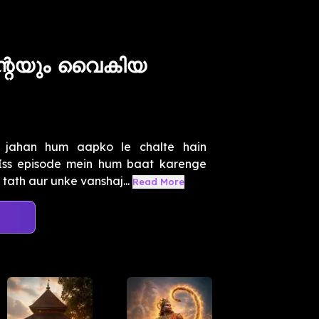
്റെയും വൈകിയ
s jahan hum aapko le chalte hain
 Iss episode mein hum baat karenge
ath aur unke vanshaj...
Read More