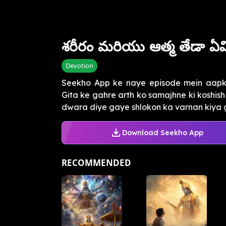
శరీరం మరియు ఆత్మ తేడా ఏమ
Devotion
Seekho App ke naye episode mein aap
Gita ke gahre arth ko samajhne ki koshish 
dwara diye gaye shlokon ka varnan kiya gay
Download Seekho App
RECOMMENDED