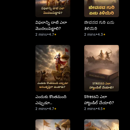
విఫలాన్ని దాటి ఎలా
ಜೀವನದ ಗುರಿ ಏನು
మొదలుపెట్టాలి?
ತಿಳಿಯಿರಿ
2 mins
•
4.7
2 mins
•
4.3
★
★
ఎందుకు కొంతమంది
Stress‌ని ఎలా
ఎప్పుడూ
హ్యాండిల్ చేయాలి?
అసంతృప్తిగా
2 mins
•
4.7
2 mins
•
4.5
★
★
ఉంటారు?