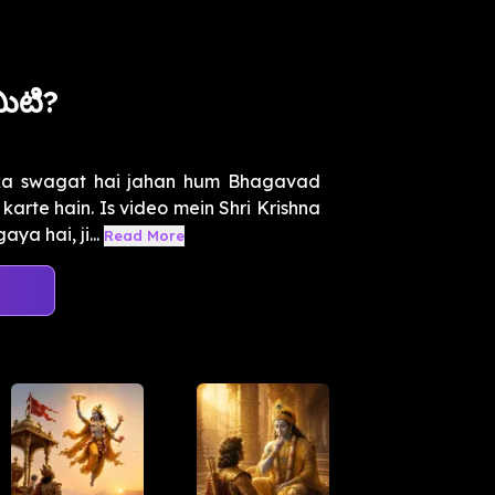
ిటి?
ka swagat hai jahan hum Bhagavad
karte hain. Is video mein Shri Krishna
a hai, ji...
Read More