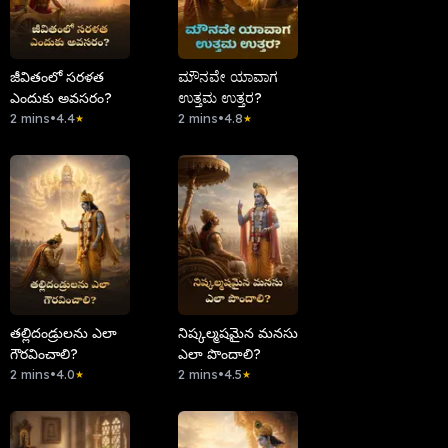
జీవితంలో సరళత
ಮೌನವೇ ಯಾವಾಗ
ఎందుకు అవసరం?
ಉತ್ತಮ ಉತ್ತರ?
2 mins
•
4.4
2 mins
•
4.8
★
★
తల్లిదండ్రులను ఎలా
నిష్కల్మషమైన మనసు
గౌరవించాలి?
ఎలా పొందాలి?
2 mins
•
4.0
2 mins
•
4.5
★
★