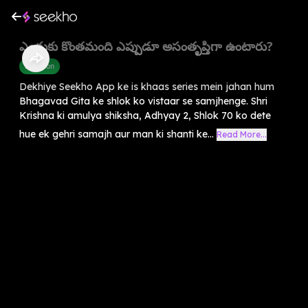
ఎందుకు కొంతమంది ఎప్పుడూ అసంతృప్తిగా ఉంటారు?
Devotion
Dekhiye Seekho App ke is khaas series mein jahan hum
Bhagavad Gita ke shlok ko vistaar se samjhenge. Shri
Krishna ki amulya shiksha, Adhyay 2, Shlok 70 ko dete
hue ek gehri samajh aur man ki shanti ke...
Read More...