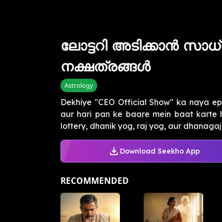
ലോട്ടറി അടിക്കാൻ സാ
നക്ഷത്രങ്ങൾ
Astrology
Dekhiye "CEO Official Show" ka naya ep
aur hari pan ke baare mein baat karte 
lottery, dhanik yog, raj yog, aur dhanagaje
Download Seekho App
RECOMMENDED