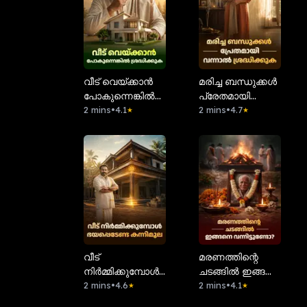
വീട് വെയ്ക്കാൻ
മരിച്ച ബന്ധുക്കൾ
പോകുന്നെങ്കിൽ
പ്രേതമായി
ശ്രദ്ധിക്കുക!
2 mins
•
4.1
വന്നാൽ
2 mins
•
4.7
★
★
ശ്രദ്ധിക്കുക
വീട്
മരണത്തിന്റെ
നിർമ്മിക്കുമ്പോൾ
ചടങ്ങിൽ ഇങ്ങനെ
ഭയപ്പെടേണ്ട
2 mins
•
4.6
വന്നിട്ടുണ്ടോ?
2 mins
•
4.1
★
★
കന്നിമൂല!