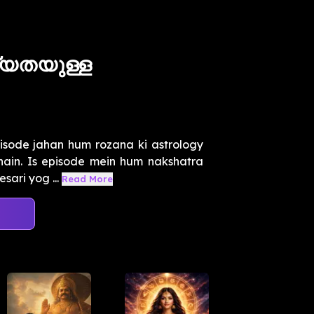
ധ്യതയുള്ള
isode jahan hum rozana ki astrology
hain. Is episode mein hum nakshatra
sari yog ...
Read More