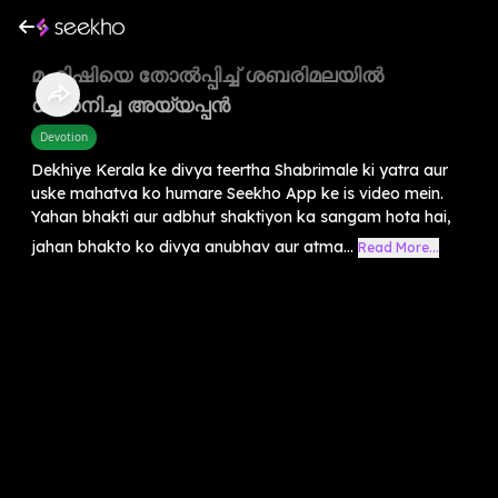
മഹിഷിയെ തോൽപ്പിച്ച് ശബരിമലയിൽ
ധ്യാനിച്ച അയ്യപ്പൻ
Devotion
Dekhiye Kerala ke divya teertha Shabrimale ki yatra aur
uske mahatva ko humare Seekho App ke is video mein.
Yahan bhakti aur adbhut shaktiyon ka sangam hota hai,
jahan bhakto ko divya anubhav aur atma...
Read More...