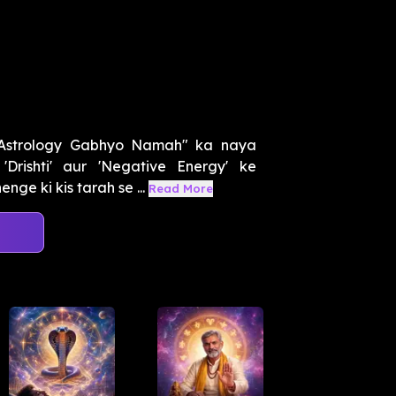
"Astrology Gabhyo Namah" ka naya
Drishti' aur 'Negative Energy' ke
ge ki kis tarah se ...
Read More