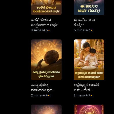
ಕಾಲಿಗೆ ಬೀಳುವ
ಈ ಕನಸಿನ ಅರ್ಥ
ಸಂಪ್ರದಾಯದ ಅರ್ಥ
ಗೊತ್ತೇ?
3 mins
•
4.3
3 mins
•
4.6
★
★
ಎಷ್ಟು ಪ್ರಯತ್ನ
ಅಕ್ಷರಭ್ಯಾಸ ಅಂದರೆ
ಮಾಡಿದರೂ ಫಲ
ಏನು? ಹೇಗೆ
ಸಿಗ್ತಿಲ್ಲವಾ?
2 mins
•
4.4
ಮಾಡುವುದು?
2 mins
•
4.7
★
★