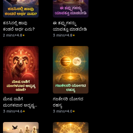
ಕನಸಿನಲ್ಲಿ ಹಾವು
ಈ ತಪ್ಪುಗಳನ್ನು
ಕಂಡರೆ ಅರ್ಥ ಏನು?
ಯಾವತ್ತೂ ಮಾಡಬೇಡಿ
2 mins
•
4.8
3 mins
•
4.8
★
★
ಮೇಷ ರಾಶಿಗೆ
ಗಜಕೇಸರಿ ಯೋಗದ
ಮಂಗಳವಾರ ಅದೃಷ್ಟ
ರಹಸ್ಯ
ಯಾಕೆ?
3 mins
•
4.6
3 mins
•
4.0
★
★