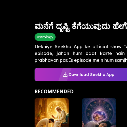
ಮನೆಗೆ ದೃಷ್ಟಿ ತೆಗೆಯುವುದು ಹೇಗೆ
Astrology
Dekhiye Seekho App ke official show 
episode, jahan hum baat karte hain '
prabhavon par. Is episode mein hum samjhen
Download Seekho App
RECOMMENDED