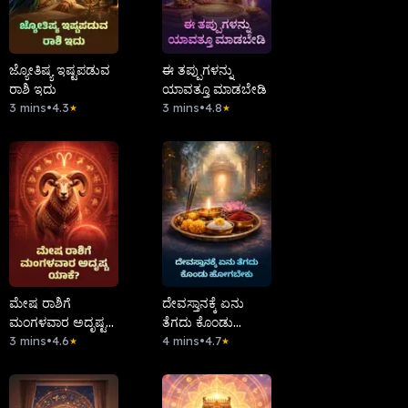
ಜ್ಯೋತಿಷ್ಯ ಇಷ್ಟಪಡುವ
ಈ ತಪ್ಪುಗಳನ್ನು
ರಾಶಿ ಇದು
ಯಾವತ್ತೂ ಮಾಡಬೇಡಿ
3 mins
•
4.3
3 mins
•
4.8
★
★
ಮೇಷ ರಾಶಿಗೆ
ದೇವಸ್ತಾನಕ್ಕೆ ಏನು
ಮಂಗಳವಾರ ಅದೃಷ್ಟ
ತೆಗದು ಕೊಂಡು
ಯಾಕೆ?
3 mins
•
4.6
ಹೋಗಬೇಕು
4 mins
•
4.7
★
★