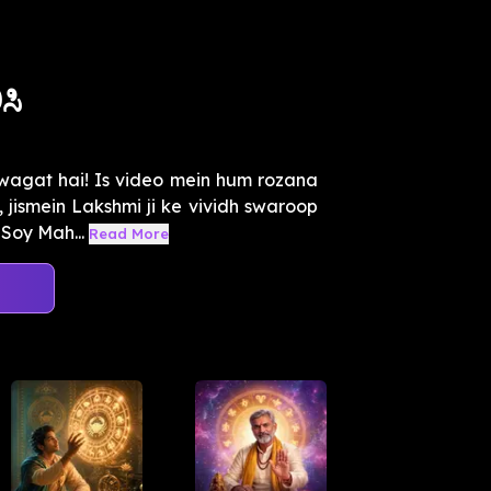
ಸಿ
agat hai! Is video mein hum rozana
 jismein Lakshmi ji ke vividh swaroop
Soy Mah...
Read More