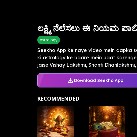
ಲಕ್ಷ್ಮಿ ನೆಲೆಸಲು ಈ ನಿಯಮ ಪಾಲಿ
Astrology
Seekho App ke naye video mein aapka sw
ki astrology ke baare mein baat karenge,
jaise Vishay Lakshmi, Shanti Dhanlakshmi, 
Download Seekho App
RECOMMENDED