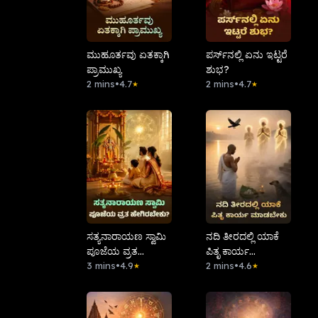
ಮುಹೂರ್ತವು ಏತಕ್ಕಾಗಿ
ಪರ್ಸ್‌ನಲ್ಲಿ ಏನು ಇಟ್ಟರೆ
ಪ್ರಾಮುಖ್ಯ
ಶುಭ?
2 mins
•
4.7
2 mins
•
4.7
★
★
ಸತ್ಯನಾರಾಯಣ ಸ್ವಾಮಿ
ನದಿ ತೀರದಲ್ಲಿ ಯಾಕೆ
ಪೂಜೆಯ ವ್ರತ
ಪಿತೃ ಕಾರ್ಯ
ಹೇಗಿರಬೇಕು?
3 mins
•
4.9
ಮಾಡಬೇಕು.
2 mins
•
4.6
★
★