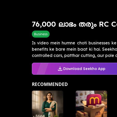
76,000 ലാഭം തരും RC C
Business
Is video mein humne choti businesses ke
benefits ke bare mein baat ki hai. Seekh
controlled cars, patthar cutting, aur pole ar
Download Seekho App
RECOMMENDED