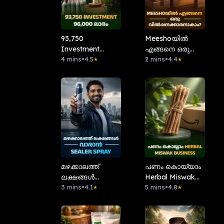
93,750
Meeshoയിൽ
Investment
എങ്ങനെ ഒരു
96,000 ലാഭം
4 mins
•
4.5
വിൽപ്പനക്കാരനാകാം?
2 mins
•
4.4
★
★
മഴക്കാലത്ത്
പണം കൊയ്യാം
ലക്ഷങ്ങൾ
Herbal Miswak
വാരാൻ Sealer
3 mins
•
4.1
Business
5 mins
•
4.8
★
★
Spray