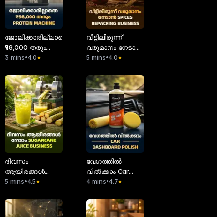
ജോലിക്കാരില്ലാതെ
വീട്ടിലിരുന്ന്
₹98,000 തരും
വരുമാനം നേടാൻ
Protein Machine
3 mins
•
4.0
Spices Repacking
5 mins
•
4.0
★
★
Business
ദിവസം
വേഗത്തിൽ
ആയിരങ്ങൾ
വിൽക്കാം Car
നേടാം Sugarcane
5 mins
•
4.5
Dashboard Polish
4 mins
•
4.7
★
★
Juice Business