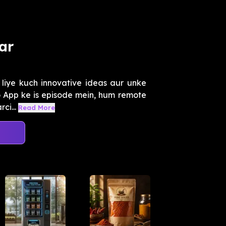
ar
 liye kuch innovative ideas aur unke
o App ke is episode mein, hum remote
ci...
Read More