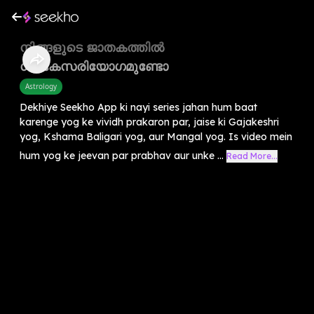
നിങ്ങളുടെ ജാതകത്തിൽ
ഗജകേസരിയോഗമുണ്ടോ
Astrology
Dekhiye Seekho App ki nayi series jahan hum baat
karenge yog ke vividh prakaron par, jaise ki Gajakeshri
yog, Kshama Baligari yog, aur Mangal yog. Is video mein
hum yog ke jeevan par prabhav aur unke ...
Read More...