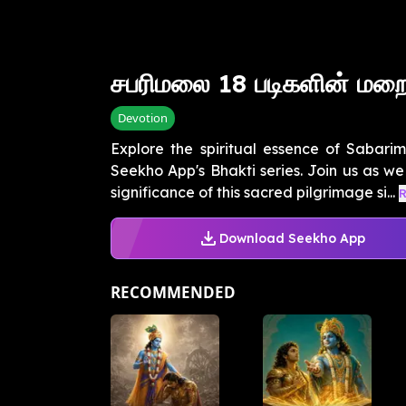
சபரிமலை 18 படிகளின் மறைந
Devotion
Explore the spiritual essence of Sabarim
Seekho App's Bhakti series. Join us as we 
significance of this sacred pilgrimage si...
Download Seekho App
RECOMMENDED