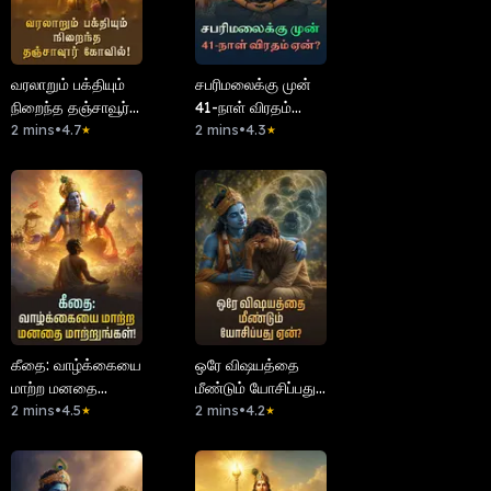
வரலாறும் பக்தியும்
சபரிமலைக்கு முன்
நிறைந்த தஞ்சாவூர்
41-நாள் விரதம்
கோவில்!
2 mins
•
4.7
ஏன்?
2 mins
•
4.3
★
★
கீதை: வாழ்க்கையை
ஒரே விஷயத்தை
மாற்ற மனதை
மீண்டும் யோசிப்பது
மாற்றுங்கள்!
2 mins
•
4.5
ஏன்?
2 mins
•
4.2
★
★