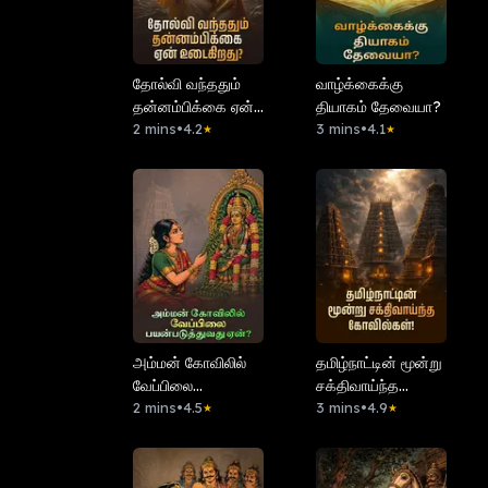
தோல்வி வந்ததும்
வாழ்க்கைக்கு
தன்னம்பிக்கை ஏன்
தியாகம் தேவையா?
உடைகிறது?
2 mins
•
4.2
3 mins
•
4.1
★
★
அம்மன் கோவிலில்
தமிழ்நாட்டின் மூன்று
வேப்பிலை
சக்திவாய்ந்த
பயன்படுத்துவது
2 mins
•
4.5
கோவில்கள்!
3 mins
•
4.9
★
★
ஏன்?