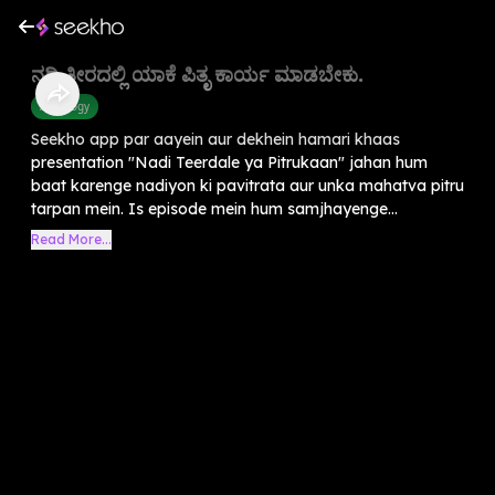
ನದಿ ತೀರದಲ್ಲಿ ಯಾಕೆ ಪಿತೃ ಕಾರ್ಯ ಮಾಡಬೇಕು.
Astrology
Seekho app par aayein aur dekhein hamari khaas
presentation "Nadi Teerdale ya Pitrukaan" jahan hum
baat karenge nadiyon ki pavitrata aur unka mahatva pitru
tarpan mein. Is episode mein hum samjhayenge...
Read More...