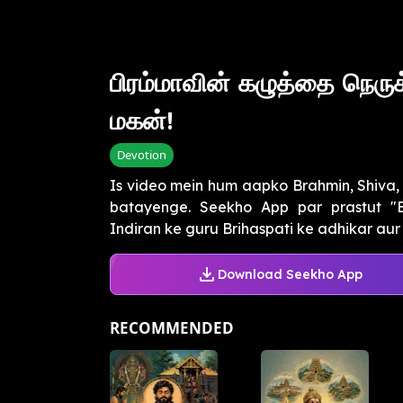
பிரம்மாவின் கழுத்தை நெரு
மகன்!
Devotion
Is video mein hum aapko Brahmin, Shiva,
batayenge. Seekho App par prastut "B
Indiran ke guru Brihaspati ke adhikar aur
Download Seekho App
RECOMMENDED