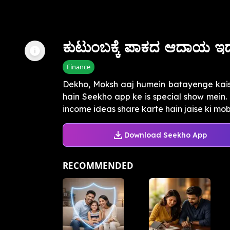
ಕುಟುಂಬಕ್ಕೆ ಪಾಕದ ಆದಾಯ ಇದ
Finance
Dekho, Moksh aaj humein batayenge kaise
hain Seekho app ke is special show mein.
income ideas share karte hain jaise ki mobil
Download Seekho App
RECOMMENDED