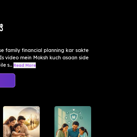
ೆ
 family financial planning kar sakte
 Is video mein Moksh kuch asaan side
e s...
Read More