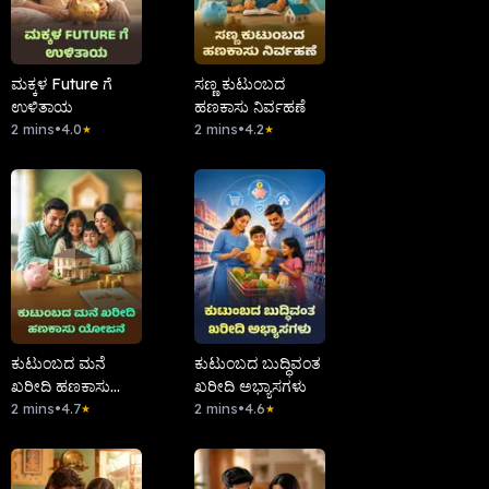
ಮಕ್ಕಳ Future ಗೆ
ಸಣ್ಣ ಕುಟುಂಬದ
ಉಳಿತಾಯ
ಹಣಕಾಸು ನಿರ್ವಹಣೆ
2 mins
•
4.0
2 mins
•
4.2
★
★
ಕುಟುಂಬದ ಮನೆ
ಕುಟುಂಬದ ಬುದ್ಧಿವಂತ
ಖರೀದಿ ಹಣಕಾಸು
ಖರೀದಿ ಅಭ್ಯಾಸಗಳು
ಯೋಜನೆ
2 mins
•
4.7
2 mins
•
4.6
★
★