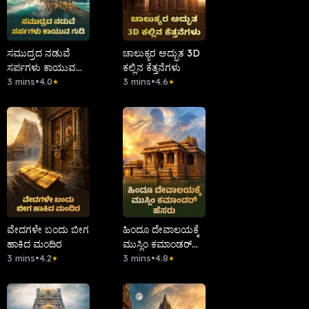
ಸಮುದ್ರದ ನಡುವೆ
ಚಾಲುಕ್ಯರ ಅದ್ಭುತ 3D
ಸರ್ಪಗಳು ಕಾಯುವ
ಕಲ್ಲಿನ ಕೆತ್ತನೆಗಳು
ಗುಡಿ
3 mins
•
4.0
3 mins
•
4.6
★
★
ವೇದಗಳೇ ಬಂದು ಬೀಗ
ಹಿಂದೂ ದೇವಾಲಯಕ್ಕೆ
ಹಾಕಿದ ಮಂದಿರ
ಮುಸ್ಲಿಂ ಕಮಾಂಡರ್
3 mins
•
4.2
ಹೆಸರು
3 mins
•
4.8
★
★