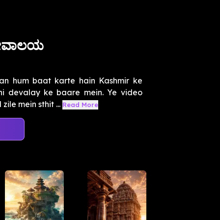
ದೇವಾಲಯ
an hum baat karte hain Kashmir ke
ni devalay ke baare mein. Ye video
le mein sthit ...
Read More