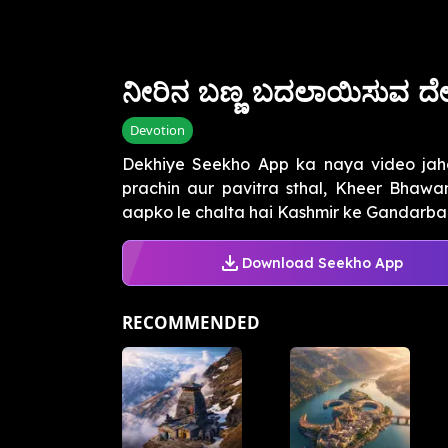
ನೀರಿನ ಬಣ್ಣ ಬದಲಾಯಿಸುವ 
Devotion
Dekhiye Seekho App ka naya video jah
prachin aur pavitra sthal, Kheer Bhawa
aapko le chalta hai Kashmir ke Gandarbal zi
Download Seekho App
RECOMMENDED