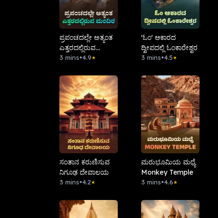
ಪ್ರಪಂಚದಲ್ಲೇ ಅತ್ಯಂತ
'ಓಂ' ಆಕಾರದ
ಎತ್ತರದಲ್ಲಿರುವ
ದ್ವೀಪದಲ್ಲಿ ಓಂಕಾರೇಶ್ವರ
ಮಂದಿರ
3 mins
•
4.9
3 mins
•
4.5
★
★
ಸಂತಾನ ಕರುಣಿಸುವ
ಮರುಭೂಮಿಯ ಮಧ್ಯೆ
ನಿಗೂಢ ದೇವಾಲಯ
Monkey Temple
3 mins
•
4.2
3 mins
•
4.6
★
★