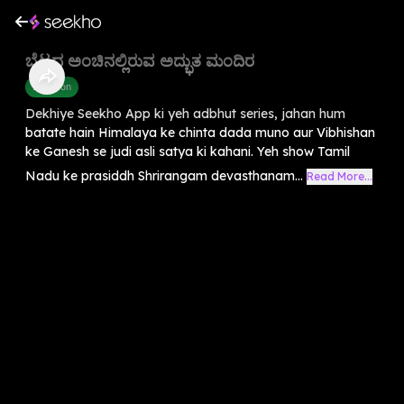
ಬೆಟ್ಟದ ಅಂಚಿನಲ್ಲಿರುವ ಅದ್ಭುತ ಮಂದಿರ
Devotion
Dekhiye Seekho App ki yeh adbhut series, jahan hum
batate hain Himalaya ke chinta dada muno aur Vibhishan
ke Ganesh se judi asli satya ki kahani. Yeh show Tamil
Nadu ke prasiddh Shrirangam devasthanam...
Read More...