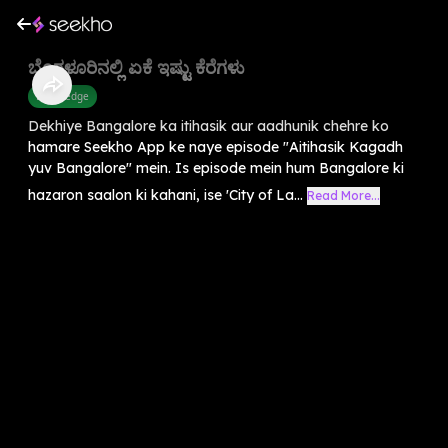
ಬೆಂಗಳೂರಿನಲ್ಲಿ ಏಕೆ ಇಷ್ಟು ಕೆರೆಗಳು
Knowledge
Dekhiye Bangalore ka itihasik aur aadhunik chehre ko
hamare Seekho App ke naye episode "Aitihasik Kagadh
yuv Bangalore" mein. Is episode mein hum Bangalore ki
hazaron saalon ki kahani, ise 'City of La...
Read More...