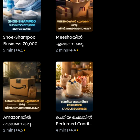
Shoe-Shampoo
Meeshoയിൽ
Business ₹70,000
എങ്ങനെ ഒരു
മാസം ലാഭം!
5 mins
•
4.1
വിൽപ്പനക്കാരനാകാം?
2 mins
•
4.4
★
★
Amazonയിൽ
ചെറിയ ചെലവിൽ
എങ്ങനെ ഒരു
Perfumed Candle
വിൽപ്പനക്കാരനാകാം?
2 mins
•
4.5
Business
4 mins
•
4.9
★
★