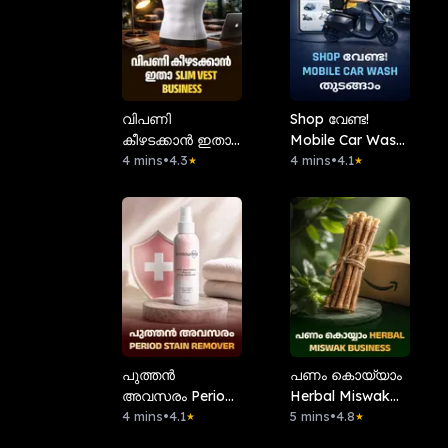
വിപണി
Shop വേണ്ട!
കീഴടക്കാൻ ഇതാ
Mobile Car Wash
Slim Vest
4 mins
•
4.3
തുടങ്ങാം.
4 mins
•
4.1
★
★
Business
പുത്തൻ
പണം കൊയ്യാം
അവസരം Period
Herbal Miswak
Stain Remover
4 mins
•
4.1
Business
5 mins
•
4.8
★
★