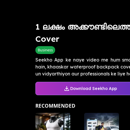
1 ലക്ഷം അക്കൗണ്ടിലെത്ത
Cover
Business
Seekho App ke naye video me hum small
hain, khaaskar waterproof backpack cove
un vidyarthiyon aur professionals ke liye ha
Download Seekho App
RECOMMENDED