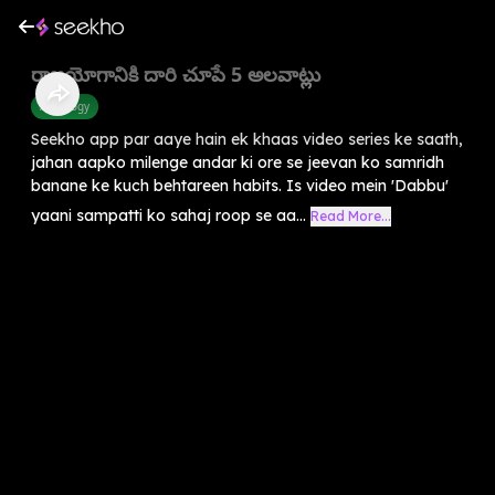
రాజయోగానికి దారి చూపే 5 అలవాట్లు
Astrology
Seekho app par aaye hain ek khaas video series ke saath,
jahan aapko milenge andar ki ore se jeevan ko samridh
banane ke kuch behtareen habits. Is video mein 'Dabbu'
yaani sampatti ko sahaj roop se aa...
Read More...