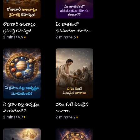
రోజువారీ అలవాట్లు
మీ జాతకంలో
గ్రహశక్తి రహస్యం!
ధనవంతుల యోగం
2 mins
•
4.9
ఉందా?
2 mins
•
4.3
★
★
ఏ గ్రహం వల్ల అదృష్టం
ధనం కంటే విలువైన
మారుతుంది?
దానాలు
2 mins
•
4.7
2 mins
•
4.2
★
★