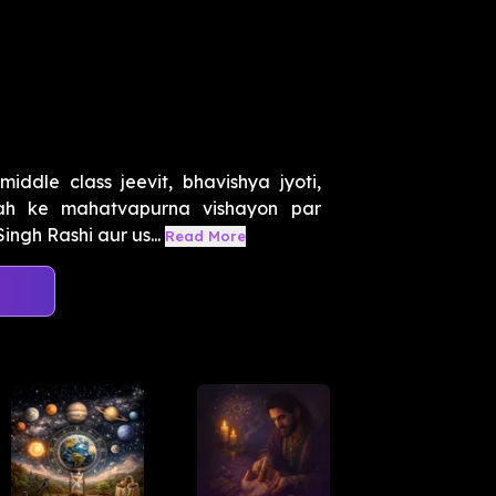
dle class jeevit, bhavishya jyoti,
rah ke mahatvapurna vishayon par
ingh Rashi aur us...
Read More