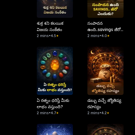
శుక్ర శని కలయిక
సంపాదన
విజయ సంకేతం
ఉంది..savings జీరో
2 mins
•
4.5
ఎందుకు?
2 mins
•
4.0
★
★
ఏ రత్నం ధరిస్తే మీకు
డబ్బు వచ్చే జ్యోతిష్య
లాభం వస్తుంది?
రహస్యం
2 mins
•
4.7
2 mins
•
4.2
★
★