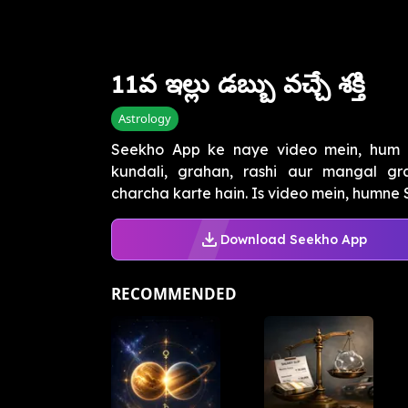
11వ ఇల్లు డబ్బు వచ్చే శక్తి
Astrology
Seekho App ke naye video mein, hum mid
kundali, grahan, rashi aur mangal g
charcha karte hain. Is video mein, humne S
Download Seekho App
RECOMMENDED