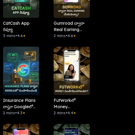
CatCash App
Gumroad ద్వారా
రివ్యూ
Real Earning
3 mins
•
4.6
చేయవచ్చా?
2 mins
•
4.6
★
★
Insurance Plans
FutWorkలో
రాస్తూ Googleలో
Money
సంపాదించండి
2 mins
•
4.3
సంపాదించగలమా?
2 mins
•
4.4
★
★