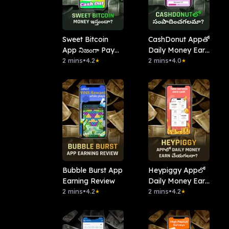
Sweet Bitcoin
CashDonut Appతో
App నిజంగా Pay
Daily Money Earn
చేస్తుందా?
2 mins
•
4.2
చేయవచ్చా?
2 mins
•
4.0
★
★
Bubble Burst App
Heypiggy Appలో
Earning Review
Daily Money Earn
2 mins
•
4.2
చేయగలరా?
2 mins
•
4.2
★
★