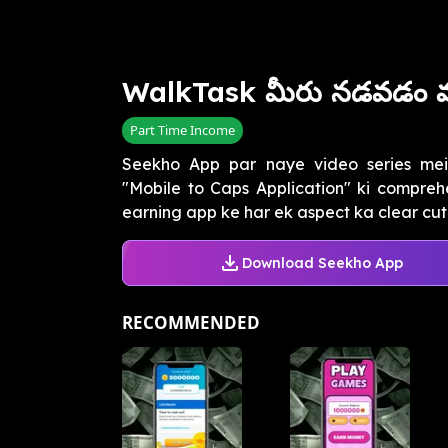
WalkTask మీరు నడవడం వల
Part Time Income
Seekho App par naye video series mei
"Mobile to Caps Application" ki compreh
earning app ke har ek aspect ka clear cut 
Download Seekho App
RECOMMENDED