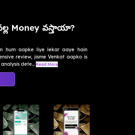
్ల Money వస్తాయా?
n hum aapke liye lekar aaye hain
ensive review, jisme Venkat aapko is
analysis dete...
Read More