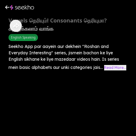
Vowels தெரியும்! Consonants தெரியுமா?
கத்துக்கலாம் வாங்க
English Speaking
Seekho App par aayein aur dekhein "Roshan and
Everyday Interesting" series, jismein bachon ke liye
English sikhane ke liye mazedaar videos hain. Is series
mein basic alphabets aur unki categories jais...
Read More...