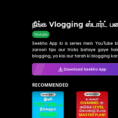
நீங்க Vlogging ஸ்டார்ட்
Youtube
Seekho App ki is series mein YouTube b
zaroori tips aur tricks bataye gaye ha
blogging, ya kisi aur tarah ki blogging kar 
Download Seekho App
RECOMMENDED