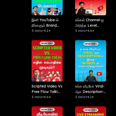
இனி YouTube-ல்
உங்கள் Channel-ஐ
நீங்களும் Brand
அடுத்த Level
Sponsorship
3 mins
•
4.2
கொண்டு போக
3 mins
•
4.6
★
★
பெறலாம்!‌
Master Plan!
Scripted Video Vs
உங்க வீடியோ Viral-
Free Flow Talk!
ஆக Description-ல
எதில் சம்பாதிக்க
3 mins
•
4.6
இந்த Words-ஐ
3 mins
•
4.1
★
★
முடியும்?
பயன்படுத்துங்கள்!