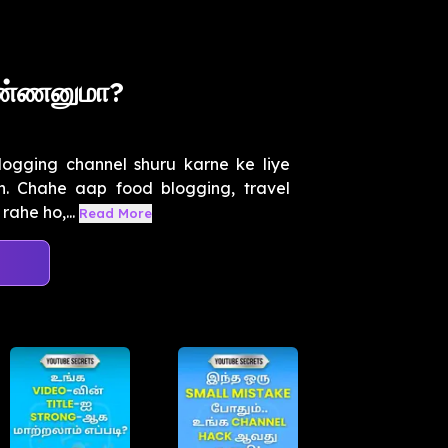
 பண்ணனுமா?
logging channel shuru karne ke liye
in. Chahe aap food blogging, travel
rahe ho,...
Read More