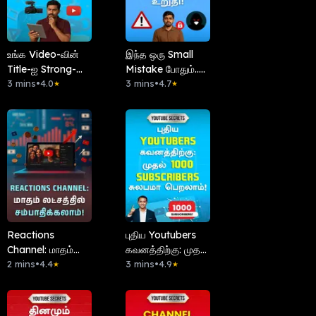
உங்க Video-வின்
இந்த ஒரு Small
Title-ஐ Strong-
Mistake போதும்..
ஆக மாற்றலாம்
3 mins
•
4.0
உங்க Channel
3 mins
•
4.7
★
★
எப்படி?
Hack ஆவது உறுதி!
Reactions
புதிய Youtubers
Channel: மாதம்
கவனத்திற்கு: முதல்
லட்சத்தில்
2 mins
•
4.4
1000 Subscribers
3 mins
•
4.9
★
★
சம்பாதிக்கலாம்!
சுலபமா பெறலாம்!