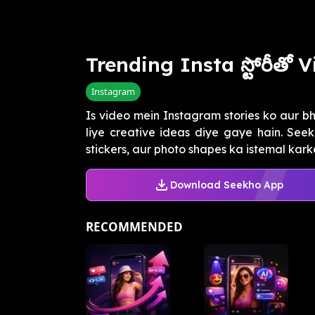
Trending Insta స్టోరీతో V
Instagram
Is video mein Instagram stories ko aur b
liye creative ideas diye gaye hain. Seekh
stickers, aur photo shapes ka istemal karke 
Download Seekho App
RECOMMENDED