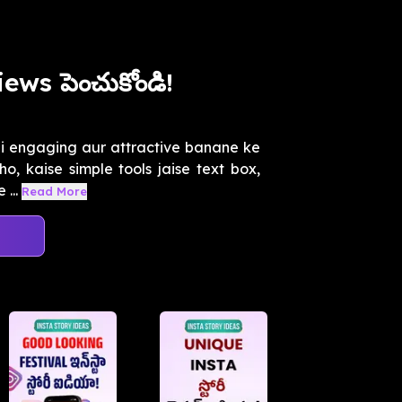
iews పెంచుకోండి!
hi engaging aur attractive banane ke
o, kaise simple tools jaise text box,
...
Read More