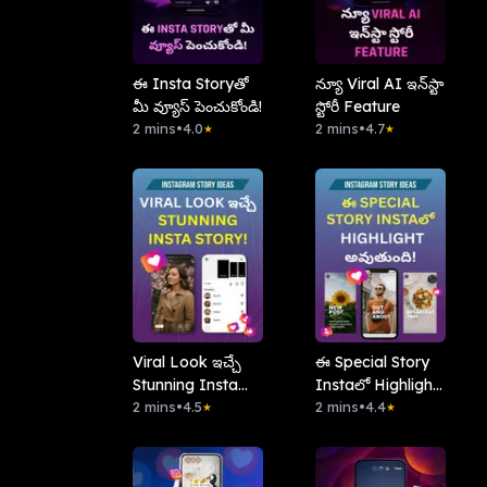
ఈ Insta Storyతో
న్యూ Viral AI ఇన్‌స్టా
మీ వ్యూస్ పెంచుకోండి!
స్టోరీ Feature
2 mins
•
4.0
2 mins
•
4.7
★
★
Viral Look ఇచ్చే
ఈ Special Story
Stunning Insta
Instaలో Highlight
Story!
2 mins
•
4.5
అవుతుంది!
2 mins
•
4.4
★
★