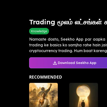
Trading மூலம் லட்சங்கள் ச
Knowledge
Namaste dosto, Seekho App par aapka s
trading ke basics ko samjha rahe hain jais
cryptocurrency trading. Hum baat karenge 
Download Seekho App
RECOMMENDED