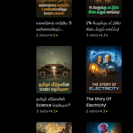
வரலாற்றை மாற்றிய 5
1% பேருக்கு மட்டுமே
உண்ணாவிரதப்
கிடைக்கும் வாய்ப்பு!
போராட்டங்கள்!
2 mins
•
4.0
3 mins
•
4.3
★
★
தமிழர் வீடுகளின்
The Story Of
Science தெரியுமா?
Electricity!
3 mins
•
4.2
2 mins
•
4.3
★
★