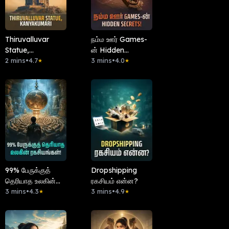
Thiruvalluvar
நம்ம ஊர் Games-
Statue,
ன் Hidden
Kanyakumari
2 mins
•
4.7
Secrets!
3 mins
•
4.0
★
★
99% பேருக்குத்
Dropshipping
தெரியாத உலகின்
ரகசியம் என்ன?
ரகசியங்கள்!
3 mins
•
4.3
3 mins
•
4.9
★
★