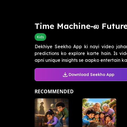
Time Machine-ல Future-ஐ
Kids
Dekhiye Seekho App ki nayi video jahan
predictions ko explore karte hain. Is v
apni unique insights se aapko entertain kar
Download Seekho App
RECOMMENDED