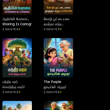
ஆதியின் பேராசை,
கோழி முட்டையால
Sharing Is Caring!
தாத்தா கற்ற
2 mins
•
4.6
Lesson!
2 mins
•
4.3
★
★
மந்திர மரம்
The Purple
கொடுத்த வரம்!
ஜாடியின் அழகு!
2 mins
•
4.6
2 mins
•
4.6
★
★