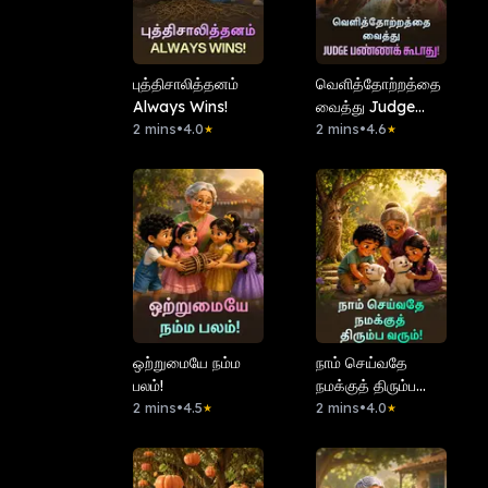
புத்திசாலித்தனம்
வெளித்தோற்றத்தை
Always Wins!
வைத்து Judge
2 mins
•
4.0
பண்ணக் கூடாது!
2 mins
•
4.6
★
★
ஒற்றுமையே நம்ம
நாம் செய்வதே
பலம்!
நமக்குத் திரும்ப
2 mins
•
4.5
வரும்!
2 mins
•
4.0
★
★