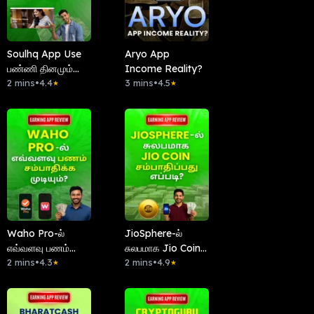
Soulhq App Use
Aryo App
பண்ணி தினமும்
Income Reality?
சம்பாதிக்க
2 mins
•
4.4
3 mins
•
4.5
★
★
முடியுமா?
Waho Pro-ல்
JioSphere-ல்
எவ்வளவு பணம்
சுலபமாக Jio Coin
சம்பாதிக்க முடியும்?
2 mins
•
4.3
சம்பாதிப்பது எப்படி?
2 mins
•
4.9
★
★