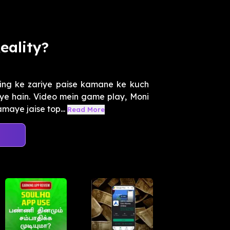
eality?
ing ke zariye paise kamane ke kuch
e hain. Video mein game play, Moni
maye jaise top...
Read More