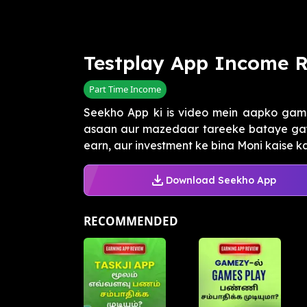
Testplay App Income R
Part Time Income
Seekho App ki is video mein aapko gam
asaan aur mazedaar tareeke bataye gay
earn, aur investment ke bina Moni kaise ka
Download Seekho App
RECOMMENDED