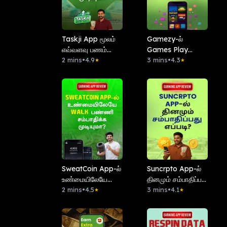
Taskji App மூலம்
Gamezy-ல்
எவ்வளவு பணம்
Games Play
சம்பாதிக்க முடியும்?
2 mins
•
4.9
பண்ணி சம்பாதிக்க
3 mins
•
4.3
★
★
முடியுமா?
SweatCoin App-ல்
Suncrpto App-ல்
உண்மையிலேயே
தினமும் சம்பாதிப்பது
Walk பண்ணி
2 mins
•
4.5
எப்படி?
3 mins
•
4.1
★
★
சம்பாதிக்க
முடியுமா?