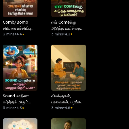
Comb/Bomb
ஏன் Comeக்கு
சரியான உச்சரிப்பு
அடுத்த வார்த்தை
தெரிஞ்சிக்கோங்க!
3 mins
•
4.4
முக்கியம்?
3 mins
•
4.3
★
★
Sound மாறினா
விலங்குகள்,
அர்த்தம் மாறும்
பறவைகள், பழங்கள்,
தெரியுமா?
3 mins
•
4.3
காய்கறிகள்
3 mins
•
4.8
★
★
கற்றுக்கொள்ளுங்கள்