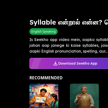
Syllable என்றால் என்ன? த
English Speaking
Is Seekho app video mein, aapko syllabl
jahan aap janege ki kaise syllables, jaise 
aapki English pronunciation, spelling, aur...
Download Seekho App
RECOMMENDED