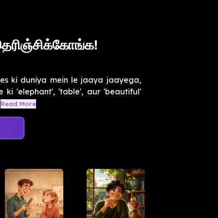
ெரிஞ்சிக்கோங்க!
es ki duniya mein le jaaya jaayega,
ki 'elephant', 'table', aur 'beautiful'
Read More