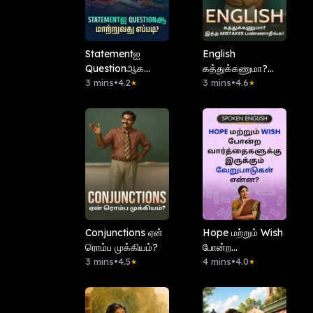
Statementஐ
English
Questionஆக
கத்துக்கணுமா?
மாற்றுவது எப்படி?
3 mins
•
4.2
இந்த Mistakes
3 mins
•
4.6
★
★
பண்ணாதீங்க!
Conjunctions ஏன்
Hope மற்றும் Wish
ரொம்ப முக்கியம்?
போன்ற
3 mins
•
4.5
வார்த்தைகளுக்கு
4 mins
•
4.0
★
★
இருக்கும்
வேறுபாடுகள்
என்ன?