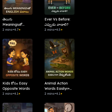
తెలుగు
Ever Vs Before:
Meaningsతో
ఎప్పుడు వాడాలి?
English పదాలు
2 mins
•
4.7
2 mins
•
4.5
★
★
Kids కోసం Easy
Animal Action
Opposite Words
Words Easilyగా
2 mins
•
4.1
నేర్చుకోండి!
2 mins
•
4.1
★
★