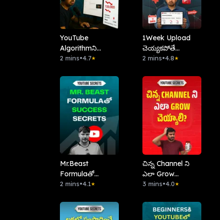
YouTube
⁠1Week Upload
Algorithmని
చెయ్యకపోతే
Confuse చేసే
2 mins
•
4.7
Channel Dead
2 mins
•
4.8
★
★
Beginner
అవుతుందా?
Mistakes!
Mr.Beast
చిన్న Channel ని
Formulaతో
ఎలా Grow
Success Secrets
2 mins
•
4.1
చెయ్యాలి?
3 mins
•
4.0
★
★