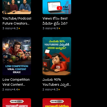
YouTube/Podcast
Views కోసం Best
Future Creators
వీడియో టైమ్ ఏది?
ఏది చెయ్యాలి?
3 mins
•
4.3
3 mins
•
4.9
★
★
Low Competition
ఎందుకు 90%
Viral Content
YouTubers ఎప్పటికీ
Ideas!
2 mins
•
4.4
Grow అవ్వరు?
2 mins
•
4.3
★
★