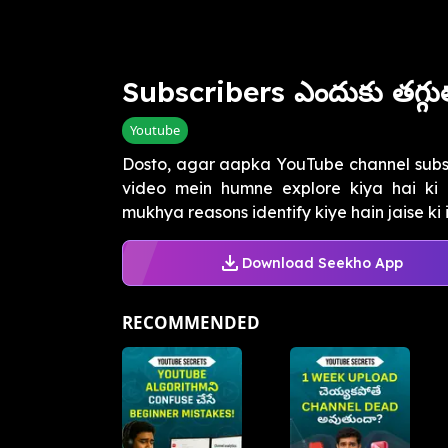
Subscribers ఎందుకు తగ్గు
Youtube
Dosto, agar aapka YouTube channel subscr
video mein humne explore kiya hai ki 
mukhya reasons identify kiye hain jaise ki in
Download Seekho App
RECOMMENDED