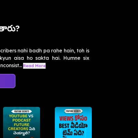
తారు?
ibers nahi badh pa rahe hain, toh is
kyun aisa ho sakta hai. Humne six
consist...
Read More