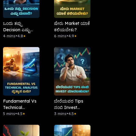
ಒಂದು ತಪ್ಪು
ಷೇರು Market ಯಾಕೆ
Decision ಎಷ್ಟು
ಕಲಿಯಬೇಕು?
ದುಬಾರಿ?
4 mins
•
4.8
6 mins
•
4.9
★
★
Fundamental Vs
ಬೇರೆಯವರ Tips
Technical
ನಂಬಿ Invest
Analysis ವ್ಯತ್ಯಾಸ
5 mins
•
4.5
ಮಾಡಬಹುದಾ?
3 mins
•
4.5
★
★
ಏನು?