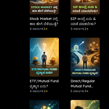
Stock Market ನಲ್ಲಿ
SIP ಅಂದ್ರೆ ಏನು &
ಹಣ ಹೇಗೆ ಬೆಳೆಯುತ್ತೆ?
ಯಾಕೆ ಮಾಡಬೇಕು?
4 mins
•
4.5
3 mins
•
4.2
★
★
ETF/Mutual Fund
Direct/Regular
ವ್ಯತ್ಯಾಸ ಏನು?
Mutual Fund
4 mins
•
4.0
ವ್ಯತ್ಯಾಸ?
5 mins
•
4.9
★
★