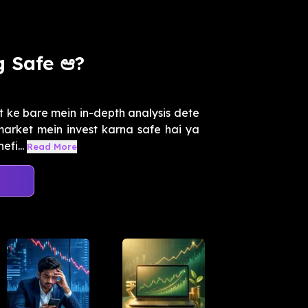
g Safe ಆ?
 ke bare mein in-depth analysis dete
 market mein invest karna safe hai ya
fi...
Read More