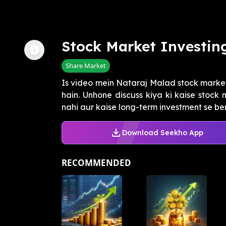
Stock Market Investin
Share Market
Is video mein Nataraj Malad stock market
hain. Unhone discuss kiya ki kaise stock
nahi aur kaise long-term investment se bene
Download Seekho App
RECOMMENDED