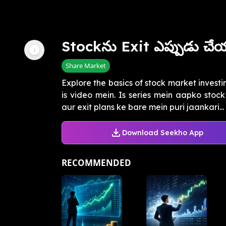
Stockను Exit ఎప్పుడు చేయ
Share Market
Explore the basics of stock market invest
is video mein. Is series mein aapko stock
aur exit plans ke bare mein puri jaankari...
Download Seekho App
RECOMMENDED