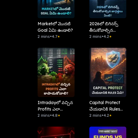
Marketలో మొదటి
2026లో బిగినర్స్
Goal ఏమి ఉండాలి?
తీసుకోవాల్సిన
2 mins
•
4.7
జాగ్రత్తలు ఏంటి?
2 mins
•
4.2
★
★
Intradayలో వచ్చిన
Capital Protect
Profits ఎలా
చేయడానికి Rules
కాపాడుకోవాలి?
2 mins
•
4.8
ఏవి?
2 mins
•
4.2
★
★