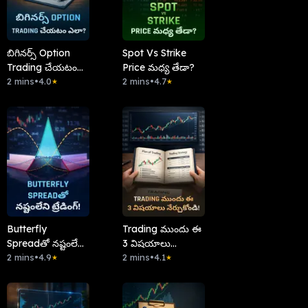
బిగినర్స్ Option
Spot Vs Strike
Trading చేయటం
Price మధ్య తేడా?
ఎలా?
2 mins
•
4.0
2 mins
•
4.7
★
★
Butterfly
Trading ముందు ఈ
Spreadతో నష్టంలేని
3 విషయాలు
ట్రేడింగ్!
2 mins
•
4.9
నేర్చుకోండి!
2 mins
•
4.1
★
★