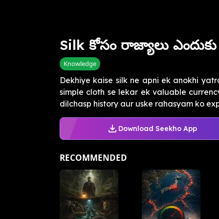
Silk కోసం రాజ్యాలు ఎందుక
Knowledge
Dekhiye kaise silk ne apni ek anokhi yatr
simple cloth se lekar ek valuable currenc
dilchasp history aur uske rahasyam ko exp.
Download Seekho App
RECOMMENDED