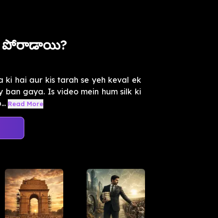
ు పోరాడాయి?
a ki hai aur kis tarah se yeh keval ek
y ban gaya. Is video mein hum silk ki
..
Read More