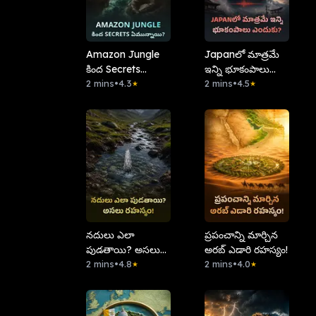
Amazon Jungle
Japanలో మాత్రమే
కింద Secrets
ఇన్ని భూకంపాలు
ఏమున్నాయి?
2 mins
•
4.3
ఎందుకు?
2 mins
•
4.5
★
★
నదులు ఎలా
ప్రపంచాన్ని మార్చిన
పుడతాయి? అసలు
అరబ్ ఎడారి రహస్యం!
రహస్యం!
2 mins
•
4.8
2 mins
•
4.0
★
★