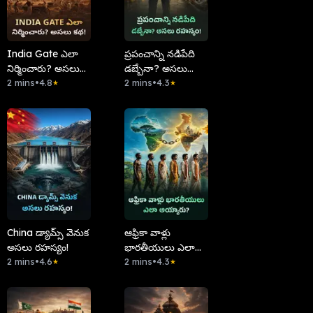
India Gate ఎలా
ప్రపంచాన్ని నడిపేది
నిర్మించారు? అసలు
డబ్బేనా? అసలు
కథ!
2 mins
•
4.8
రహస్యం!
2 mins
•
4.3
★
★
China డ్యామ్స్ వెనుక
ఆఫ్రికా వాళ్లు
అసలు రహస్యం!
భారతీయులు ఎలా
2 mins
•
4.6
అయ్యారు?
2 mins
•
4.3
★
★