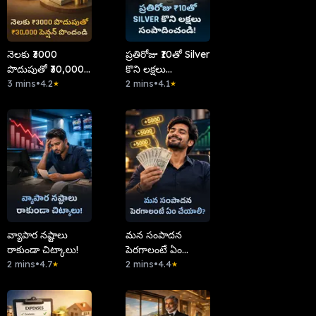
నెలకు ₹3000
ప్రతిరోజు ₹10తో Silver
పొదుపుతో ₹30,000
కొని లక్షలు
పెన్షన్ పొందండి
3 mins
•
4.2
సంపాదించండి!
2 mins
•
4.1
★
★
వ్యాపార నష్టాలు
​మన సంపాదన
రాకుండా చిట్కాలు!
పెరగాలంటే ఏం
2 mins
•
4.7
చేయాలి?
2 mins
•
4.4
★
★