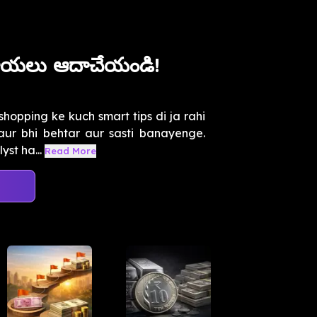
పాయలు ఆదాచేయండి!
hopping ke kuch smart tips di ja rahi
aur bhi behtar aur sasti banayenge.
st ha...
Read More