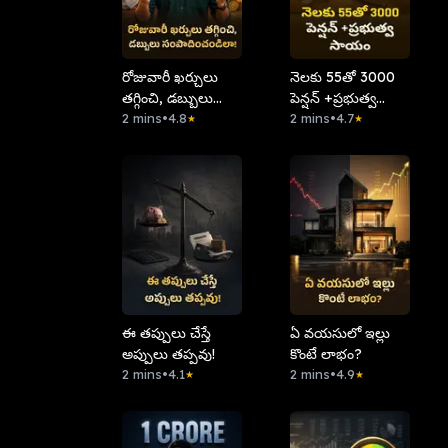
రోజువారీ ఖర్చులు
నెలకు 55తో 3000
తగ్గించి, డబ్బులు
పెన్షన్ +ప్రభుత్వ
సంపాదించండిలా!
2 mins
•
4.8
సాయం
2 mins
•
4.7
★
★
ఈ తప్పులు చేస్తే
ఏ వయసులో ఇల్లు
అప్పులు తప్పవు!
కొంటే లాభం?
2 mins
•
4.1
2 mins
•
4.9
★
★