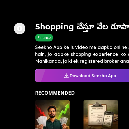
Shopping చేస్తూ వేల రూ
Finance
Seekho App ke is video me aapko online s
hain, jo aapke shopping experience ko 
Manikanda, jo ki ek registered broker analy
Download Seekho App
RECOMMENDED