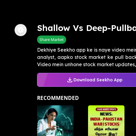
Shallow Vs Deep-Pullba
Share Market
Dekhiye Seekho app ke is naye video mein
analyst, aapko stock market ke pull ba
Video mein unhone stock market updates, p
Download Seekho App
RECOMMENDED