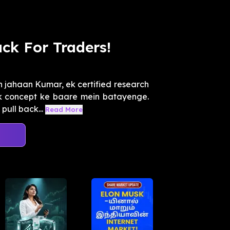
ck For Traders!
 jahaan Kumar, ek certified research
ck concept ke baare mein batayenge.
ull back...
Read More