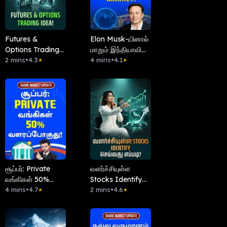
Futures &
Elon Musk-யினால்
Options Trading
மாறும் இந்தியாவின்
Idea!
2 mins
•
4.3
Internet Market!
4 mins
•
4.1
★
★
சூப்பர்: Private
வளர்ச்சியுள்ள
வங்கிகள் 50%
Stocks Identify
வளரப்போகுது!
4 mins
•
4.7
செய்வது எப்படி?
2 mins
•
4.6
★
★