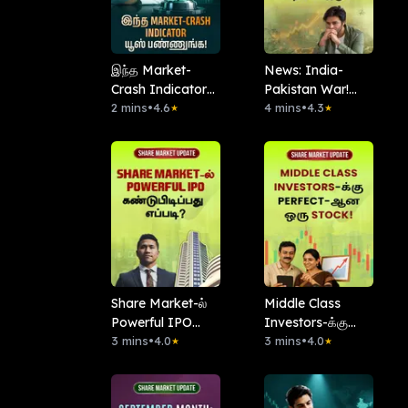
இந்த Market-
News: India-
Crash Indicator
Pakistan War!
யூஸ் பண்ணுங்க!
2 mins
•
4.6
Stocks விற்க
4 mins
•
4.3
★
★
சரியான நேரமா
இது?
Share Market-ல்
Middle Class
Powerful IPO
Investors-க்கு
கண்டுபிடிப்பது
3 mins
•
4.0
Perfect-ஆன ஒரு
3 mins
•
4.0
★
★
எப்படி?
Stock!