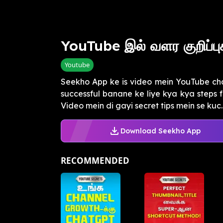
YouTube இல் வளர குறிப்பு
Youtube
Seekho App ke is video mein YouTube cha
successful banane ke liye kya kya steps fo
Video mein di gayi secret tips mein se kuc..
Download Seekho App
RECOMMENDED