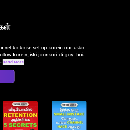
கள்
nnel ko kaise set up karein aur usko
llow karein, iski jaankari di gayi hai.
.
Read More