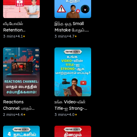
வீடியோவில்
இந்த ஒரு Small
Retention
Mistake போதும்..
அதிகரிக்க 5
3 mins
•
4.1
உங்க Channel
3 mins
•
4.7
★
★
Secrets
Hack ஆவது உறுதி!
Reactions
உங்க Video-வின்
Channel: மாதம்
Title-ஐ Strong-
லட்சத்தில்
2 mins
•
4.4
ஆக மாற்றலாம்
3 mins
•
4.0
★
★
சம்பாதிக்கலாம்!
எப்படி?