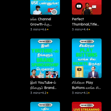
உங்க Channel
Perfect
Growth-க்கு
Thumbnail,Title
ChatGPT Use
3 mins
•
4.6
வைக்க Super-ஆன
3 mins
•
4.4
★
★
பண்ணுங்க!
Shortcut Method!
இனி YouTube-ல்
சீக்கிரமா Play
நீங்களும் Brand
Buttons வாங்க சில
Sponsorship
3 mins
•
4.2
Secrets இருக்கு!
3 mins
•
4.1
★
★
பெறலாம்!‌