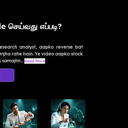
 செய்வது எப்படி?
esearch analyst, aapko reverse bat
mjha rahe hain. Ye video aapko stock
 samajhn...
Read More