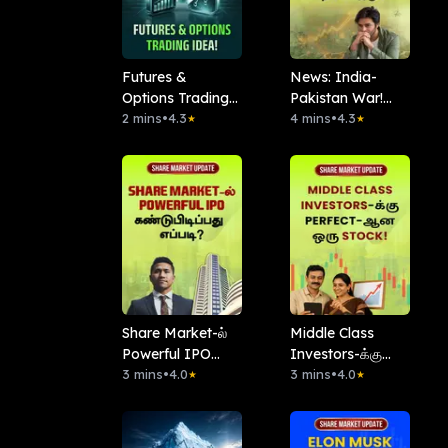
Futures &
News: India-
Options Trading
Pakistan War!
Idea!
2 mins
•
4.3
Stocks விற்க
4 mins
•
4.3
★
★
சரியான நேரமா
இது?
Share Market-ல்
Middle Class
Powerful IPO
Investors-க்கு
கண்டுபிடிப்பது
3 mins
•
4.0
Perfect-ஆன ஒரு
3 mins
•
4.0
★
★
எப்படி?
Stock!