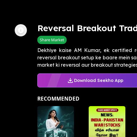
Reversal Breakout Trade
Share Market
Dekhiye kaise AM Kumar, ek certified r
reversal breakout setup ke baare mein sa
market ki reversal aur breakout strategies
Download Seekho App
RECOMMENDED