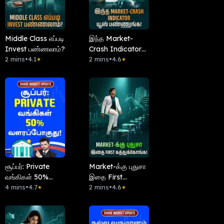
Middle Class எப்படி
இந்த Market-
Invest பண்ணலாம்?
Crash Indicator
2 mins
•
4.1
யூஸ் பண்ணுங்க!
2 mins
•
4.6
★
★
சூப்பர்: Private
Market-க்கு புதுசா
வங்கிகள் 50%
இதை First
வளரப்போகுது!
4 mins
•
4.7
கத்துக்கோங்க!
2 mins
•
4.6
★
★