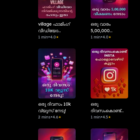
village ഫാമിംഗ്
ഒരു വാരം
വീഡിയോ
5,00,000
നിർമ്മിക്കുന്നതിന്റെ
1 min
•
4.0
വീക്ഷണം നേടാം
1 min
•
4.0
★
★
രഹസ്യം ഇതാ
ഒരു ദിവസം 10k
ഒരു
വ്യൂസ് നേടൂ!
ദിവസംകൊണ്ട്
2 mins
•
4.6
insta ഫോളോവേഴ്സ്
1 min
•
4.5
★
★
കൂട്ടാം