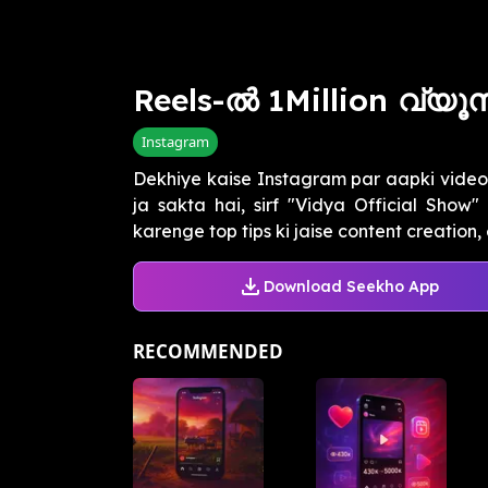
Reels-ൽ 1Million വ്യ
Instagram
Dekhiye kaise Instagram par aapki video
ja sakta hai, sirf "Vidya Official Show
karenge top tips ki jaise content creation, 
Download Seekho App
RECOMMENDED