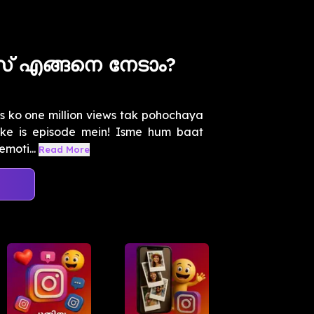
ൂസ് എങ്ങനെ നേടാം?
s ko one million views tak pohochaya
" ke is episode mein! Isme hum baat
emoti...
Read More