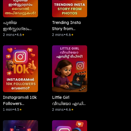
പുതിയ
Trending Insta
ഇൻസ്റ്റാഗ്രാം
Story from
വൈറൽ
2 mins
•
4.6
Photos
2 mins
•
4.6
★
★
അപ്‌ഡേറ്റുകൾ!
Instagramൽ 10k
Little Girl
Followers
വീഡിയോ എഡിറ്റ്
വേണോ?
1 min
•
4.5
ടിപ്സ്!
2 mins
•
4.6
★
★