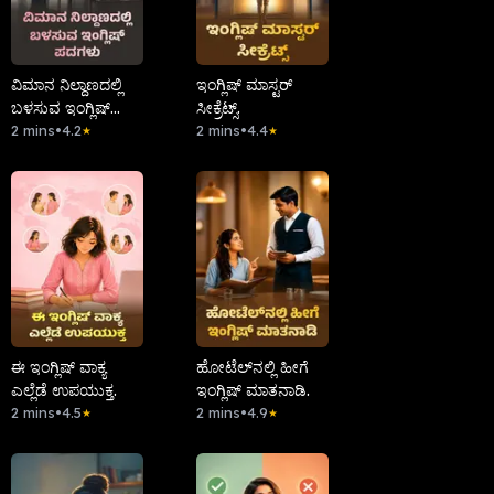
ವಿಮಾನ ನಿಲ್ದಾಣದಲ್ಲಿ
ಇಂಗ್ಲಿಷ್ ಮಾಸ್ಟರ್
ಬಳಸುವ ಇಂಗ್ಲಿಷ್
ಸೀಕ್ರೆಟ್ಸ್.
ಪದಗಳು
2 mins
•
4.2
2 mins
•
4.4
★
★
ಈ ಇಂಗ್ಲಿಷ್ ವಾಕ್ಯ
ಹೋಟೆಲ್‌ನಲ್ಲಿ ಹೀಗೆ
ಎಲ್ಲೆಡೆ ಉಪಯುಕ್ತ.
ಇಂಗ್ಲಿಷ್ ಮಾತನಾಡಿ.
2 mins
•
4.5
2 mins
•
4.9
★
★