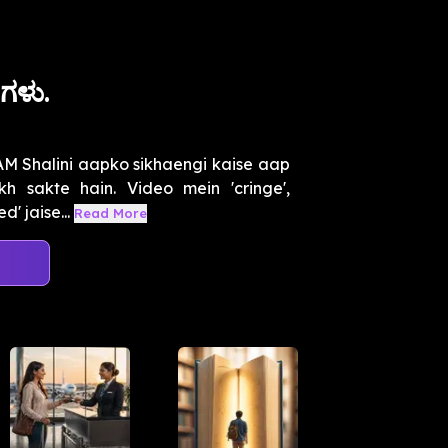
ದಗಳು.
M Shalini aapko sikhaengi kaise aap
h sakte hain. Video mein 'cringe',
d' jaise...
Read More