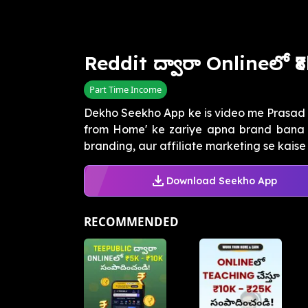
Reddit ద్వారా Onlineలో ₹
Part Time Income
Dekho Seekho App ke is video me Prasad
from Home' ke zariye apna brand bana s
branding, aur affiliate marketing se kaise 
Download Seekho App
RECOMMENDED