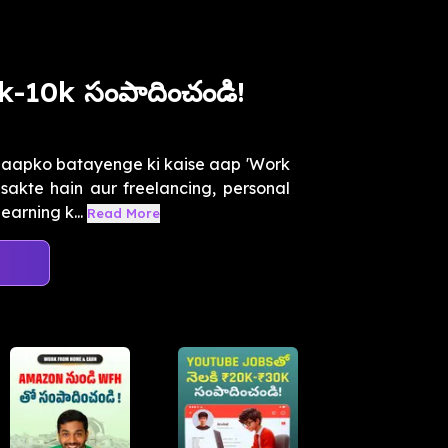
8k-10k సంపాదించండి!
 aapko batayenge ki kaise aap 'Work
akte hain aur freelancing, personal
earning k...
Read More