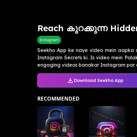
Reach കുറക്കുന്ന Hidd
Instagram
Seekho App ke naye video mein aapka 
Instagram Secrets ki. Is video mein Pala
engaging videos banakar Instagram par a
Download Seekho App
RECOMMENDED