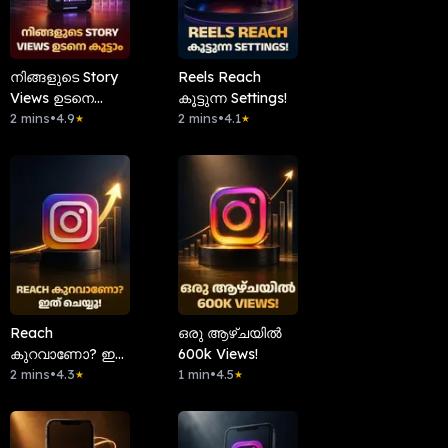
നിങ്ങളുടെ Story
Reels Reach
Views ഉടനെ
കൂട്ടുന്ന Settings!
കൂട്ടാം
2 mins
•
4.9
2 mins
•
4.1
★
★
Reach
ഒരു ആഴ്ചയിൽ
കുറവാണോ? ഇത്
600k Views!
ചെയ്യൂ!
2 mins
•
4.3
1 min
•
4.5
★
★