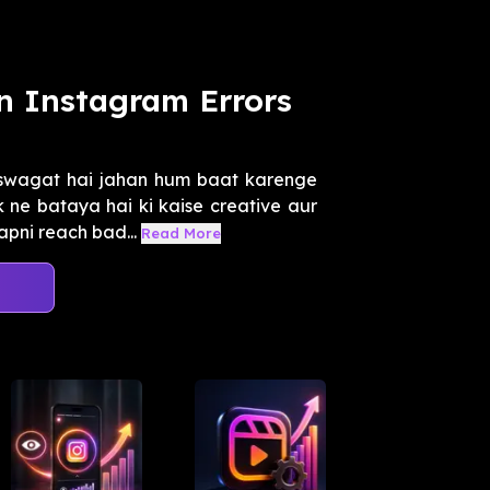
en Instagram Errors
swagat hai jahan hum baat karenge
k ne bataya hai ki kaise creative aur
pni reach bad...
Read More