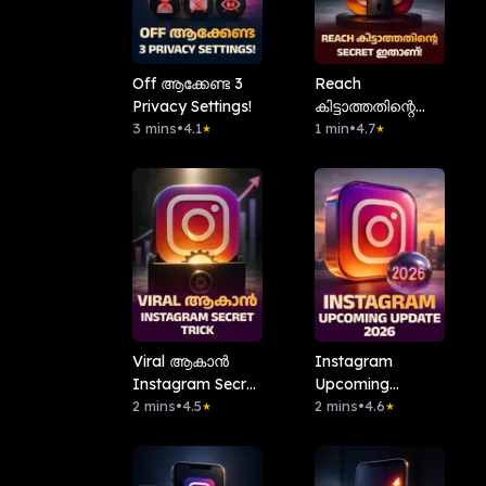
Off ആക്കേണ്ട 3
Reach
Privacy Settings!
കിട്ടാത്തതിന്റെ
3 mins
•
4.1
Secret ഇതാണ്!
1 min
•
4.7
★
★
Viral ആകാൻ
Instagram
Instagram Secret
Upcoming
Trick
2 mins
•
4.5
Update 2026
2 mins
•
4.6
★
★