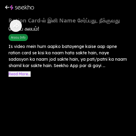
Ration Card-ல் இனி Name சேர்ப்பது, நீக்குவது
ரொம்ப சுலபம்!
Arasu Info
Is video mein hum aapko batayenge kaise aap apne
ration card se kisi ka naam hata sakte hain, naye
sadasyon ka naam jod sakte hain, ya pati/patni ka naam
shamil kar sakte hain. Seekho App par di gayi ...
Read More...